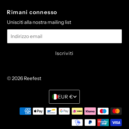
Rimani connesso
Unisciti alla nostra mailing list
Indirizzo
email
© 2026 Reefest
• Powered by Shopify
Monetay
EUR €