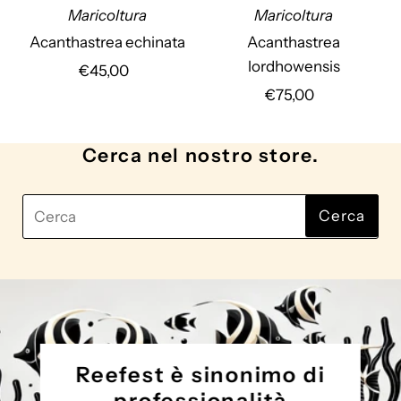
Maricoltura
Maricoltura
r
Acanthastrea echinata
Acanthastrea
lordhowensis
€45,00
Prezzo
di
€75,00
Prezzo
listino
di
listino
Cerca nel nostro store.
Cerca
Cerca
Reefest è sinonimo di
professionalità