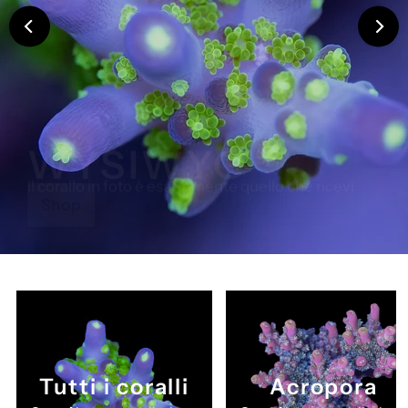
WYSIWYG
Il corallo in foto è esattamente quello che ricevi
Shop
Tutti i coralli
Acropora