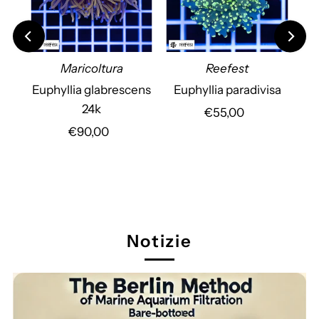
Maricoltura
Reefest
ora
Euphyllia glabrescens
Euphyllia paradivisa
Eu
24k
€55,00
Prezzo
0
€90,00
Prezzo
di
di
listino
listino
Notizie