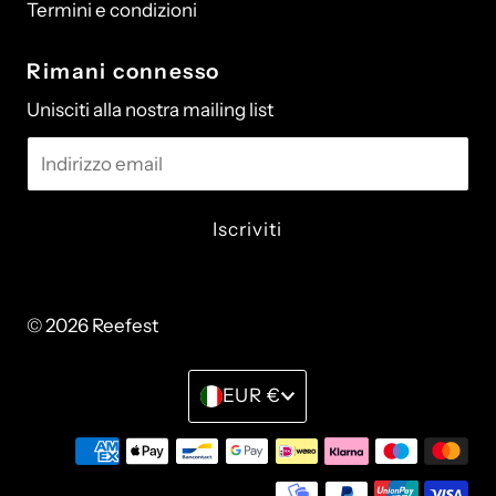
Termini e condizioni
Rimani connesso
Unisciti alla nostra mailing list
Indirizzo
email
© 2026 Reefest
• Powered by Shopify
Monetay
EUR €