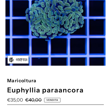
Maricoltura
Euphyllia paraancora
Prezzo
€35,00
Prezzo
€40,00
VENDITA
di
di