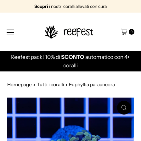
Scopri
i nostri coralli allevati con cura
Vai direttamente ai contenuti
0
Reefest pack! 10% di
SCONTO
automatico con 4+
coralli
Homepage
Tutti i coralli
Euphyllia paraancora