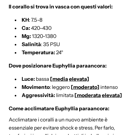
Il corallo si trova in vasca con questi valori:
KH
: 7.5-8
Ca:
420-430
Mg:
1320-1380
Salinità
: 35 PSU
Temperatura:
24°
Dove posizionare Euphyllia paraancora:
Luce:
bassa
[
media
elevata]
Movimento
: leggero
[
moderato]
intenso
Aggressività:
limitata
[
moderata
elevata
]
Come acclimatare Euphyllia paraancora:
Acclimatare i coralli a un nuovo ambiente è
essenziale per evitare shock e stress. Per farlo,