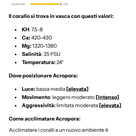
Il corallo si trova in vasca con questi valori:
KH
: 7.5-8
Ca:
420-430
Mg:
1320-1380
Salinità
: 35 PSU
Temperatura:
24°
Dove posizionare Acropora:
Luce:
bassa media
[
elevata
]
Movimento
: leggero moderato
[
intenso
]
Aggressività:
limitata moderata
[
elevata
]
Come acclimatare Acropora:
Acclimatare i coralli a un nuovo ambiente è