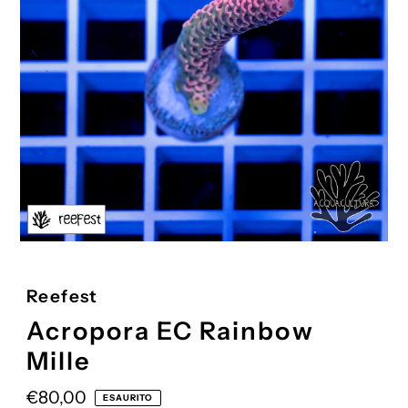
Reefest
Acropora EC Rainbow
Mille
Prezzo
€80,00
ESAURITO