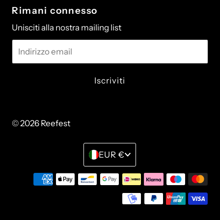
Rimani connesso
Unisciti alla nostra mailing list
Indirizzo
email
© 2026 Reefest
• Powered by Shopify
Monetay
EUR €