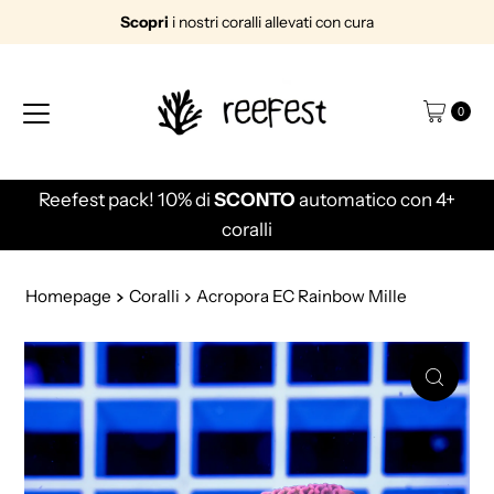
Scopri
i nostri coralli allevati con cura
Vai direttamente ai contenuti
0
Reefest pack! 10% di
SCONTO
automatico con 4+
coralli
Homepage
Coralli
Acropora EC Rainbow Mille