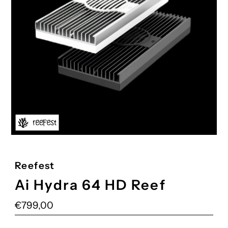
Reefest
Ai Hydra 64 HD Reef
Prezzo
€799,00
di