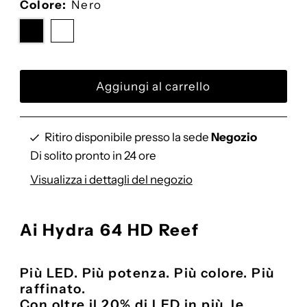
Colore:
Nero
listino
Ritiro disponibile presso la sede
Negozio
Di solito pronto in 24 ore
Visualizza i dettagli del negozio
Ai Hydra 64 HD Reef
Più LED. Più potenza. Più colore. Più
raffinato.
Con oltre il 20% di LED in più, le