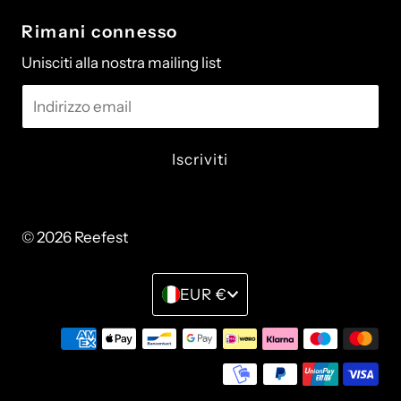
Rimani connesso
Unisciti alla nostra mailing list
Indirizzo
email
© 2026 Reefest
• Powered by Shopify
Monetay
EUR €