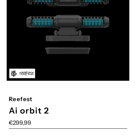
Reefest
Ai orbit 2
Prezzo
€299,99
di