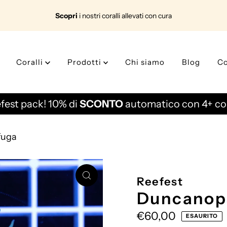
Scopri
i nostri coralli allevati con cura
Coralli
Prodotti
Chi siamo
Blog
Co
fest pack! 10% di
SCONTO
automatico con 4+ cor
fuga
Reefest
Duncanop
Prezzo
€60,00
ESAURITO