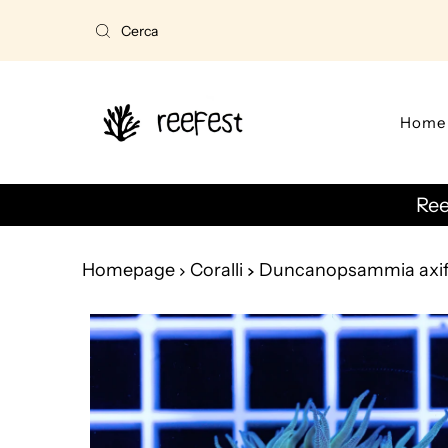
Vai direttamente ai contenuti
Home
Ree
Homepage
Coralli
Duncanopsammia axi