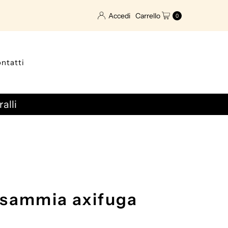
Accedi
Carrello
0
ntatti
alli
sammia axifuga