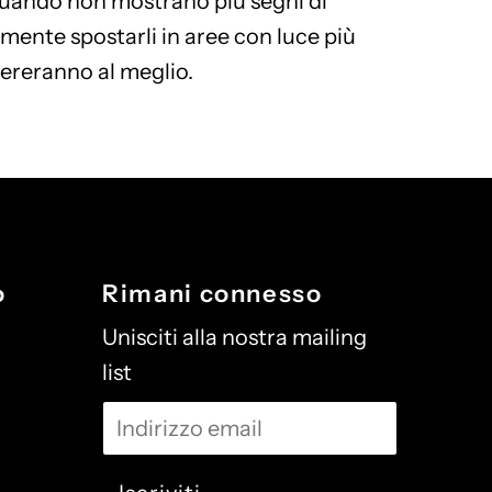
Quando non mostrano più segni di
lmente spostarli in aree con luce più
ereranno al meglio.
o
Rimani connesso
Unisciti alla nostra mailing
list
Indirizzo
email