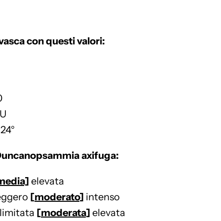
n vasca con questi valori:
0
SU
24°
 Duncanopsammia axifuga:
media]
elevata
leggero
[
moderato
]
intenso
limitata
[
moderata
]
elevata