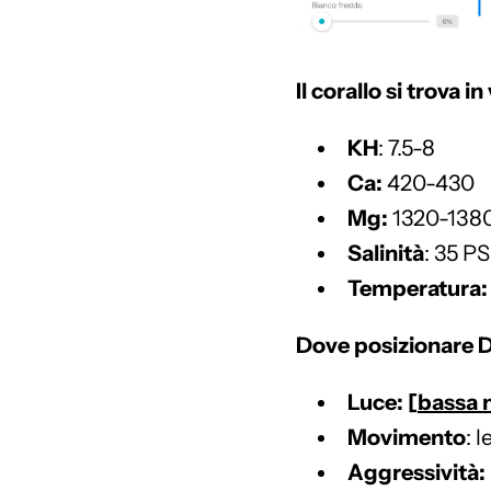
Il corallo si trova i
KH
: 7.5-8
Ca:
420-430
Mg:
1320-138
Salinità
: 35 P
Temperatura:
Dove posizionare
Luce: [
bassa
Movimento
: 
Aggressività: