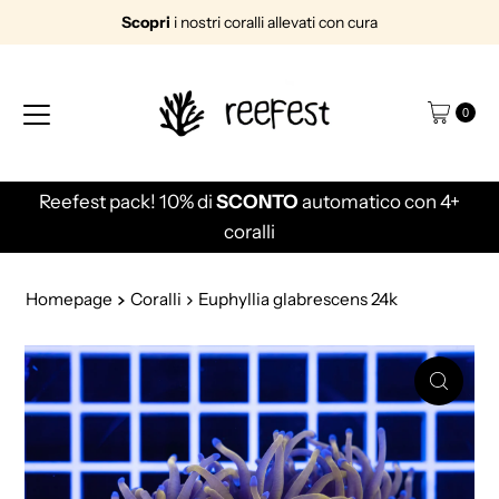
Scopri
i nostri coralli allevati con cura
Vai direttamente ai contenuti
0
efest pack! 10% di
SCONTO
automatico con 4+
Sp
coralli
Homepage
Coralli
Euphyllia glabrescens 24k