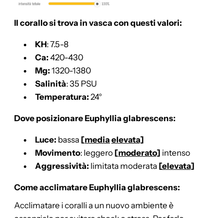
Il corallo si trova in vasca con questi valori:
KH
: 7.5-8
Ca:
420-430
Mg:
1320-1380
Salinità
: 35 PSU
Temperatura:
24°
Dove posizionare Euphyllia glabrescens:
Luce:
bassa
[
media
elevata]
Movimento
: leggero
[
moderato]
intenso
Aggressività:
limitata moderata
[
elevata
]
Come acclimatare Euphyllia glabrescens:
Acclimatare i coralli a un nuovo ambiente è