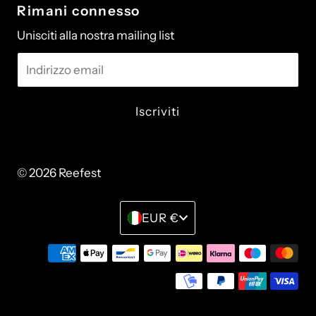
Rimani connesso
Unisciti alla nostra mailing list
Indirizzo
email
© 2026 Reefest
• Powered by Shopify
Monetay
EUR €