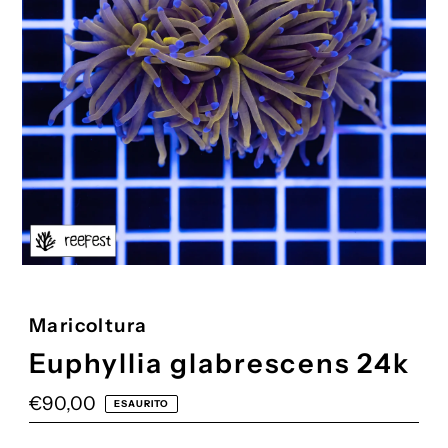
Maricoltura
Euphyllia glabrescens 24k
Prezzo
€90,00
ESAURITO
di