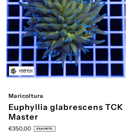
Maricoltura
Euphyllia glabrescens TCK
Master
Prezzo
€350,00
ESAURITO