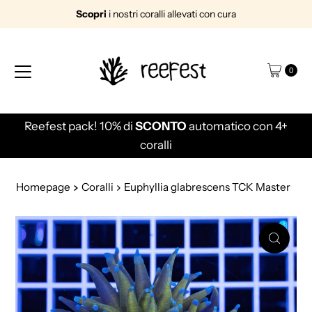
Scopri
i nostri coralli allevati con cura
Vai direttamente ai contenuti
0
Reefest pack! 10% di
SCONTO
automatico con 4+
coralli
Homepage
Coralli
Euphyllia glabrescens TCK Master