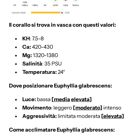
Il corallo si trova in vasca con questi valori:
KH
: 7.5-8
Ca:
420-430
Mg:
1320-1380
Salinità
: 35 PSU
Temperatura:
24°
Dove posizionare Euphyllia glabrescens:
Luce:
bassa
[
media
elevata]
Movimento
: leggero
[
moderato]
intenso
Aggressività:
limitata moderata
[
elevata
]
Come acclimatare Euphyllia glabrescens: