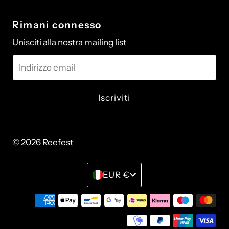
Rimani connesso
Unisciti alla nostra mailing list
Indirizzo
email
© 2026 Reefest
• Powered by Shopify
Monetay
EUR €