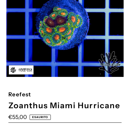
Reefest
Zoanthus Miami Hurricane
Prezzo
€55,00
ESAURITO
di