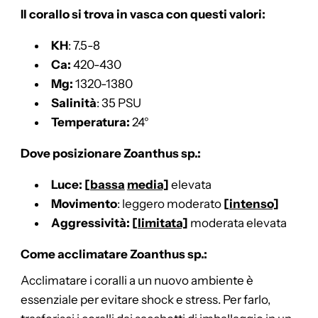
Il corallo si trova in vasca con questi valori:
KH
: 7.5-8
Ca:
420-430
Mg:
1320-1380
Salinità
: 35 PSU
Temperatura:
24°
Dove posizionare Zoanthus sp.:
Luce: [
bassa
media]
elevata
Movimento
: leggero moderato
[
intenso]
Aggressività:
[
limitata]
moderata elevata
Come acclimatare Zoanthus sp.
:
Acclimatare i coralli a un nuovo ambiente è
essenziale per evitare shock e stress. Per farlo,