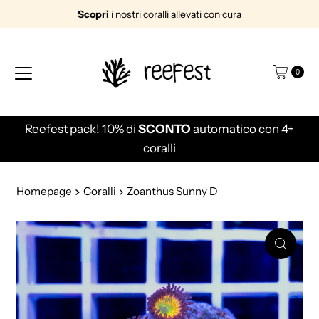
Scopri
i nostri coralli allevati con cura
Vai direttamente ai contenuti
0
Reefest pack! 10% di
SCONTO
automatico con 4+
coralli
Homepage
Coralli
Zoanthus Sunny D