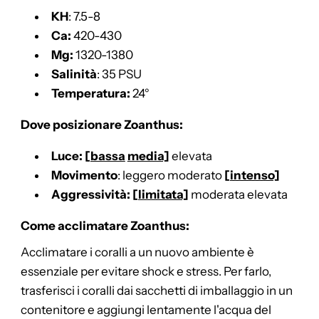
KH
: 7.5-8
Ca:
420-430
Mg:
1320-1380
Salinità
: 35 PSU
Temperatura:
24°
Dove posizionare Zoanthus:
Luce: [
bassa
media]
elevata
Movimento
: leggero moderato
[
intenso]
Aggressività:
[
limitata]
moderata elevata
Come acclimatare Zoanthus:
Acclimatare i coralli a un nuovo ambiente è
essenziale per evitare shock e stress. Per farlo,
trasferisci i coralli dai sacchetti di imballaggio in un
contenitore e aggiungi lentamente l'acqua del