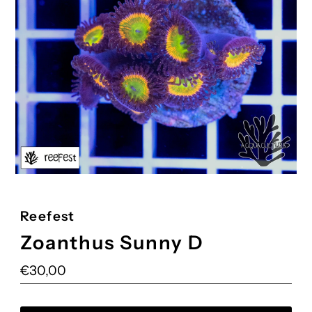
Reefest
Zoanthus Sunny D
Prezzo
€30,00
di
listino